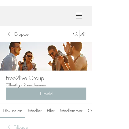
Grupper
Free2live Group
Offentlig
·
2 medlemmer
Tilmeld
Diskussion
Medier
Filer
Medlemmer
Om
Tilbage