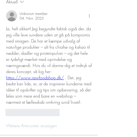
Aktuell
Unknown member
04. Nov. 2025
Ja, helt sikkert! Jeg begyndte faktisk også der, da 
jeg ville leve sundere uden at gå på kompromis 
med smagen. De har et kæmpe udvalg af 
naturlige produkter – alt fra chiafrø og kakao til 
nødder, dadler og proteinpulver – og det hele 
er tydeligt mærket med oprindelse og 
næringsværdi. Hvis du vil danne dig et indtryk af 
deres koncept, så kig her: 
https://www.rawfoodshop.dk/
 . Det, jeg 
bedst kan lide, er, at de inspirerer kunderne med 
idéer til opskrifter og tips om opbevaring, så det 
føles som mere end bare en webshop – 
nærmest et fællesskab omkring sund livsstil.
Gefällt mir
Antworten
Weitere Antworten anzeigen