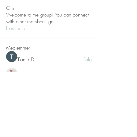
Om
Welcome to the group! You can connect
with other members, ge
...
Læs mere
Medlemmer
Тania D
Følg
Erik Tams - Free2live
Følg
Se alle medlemmer (2)
LÆS MERE
BLOG
MEDITATIONER