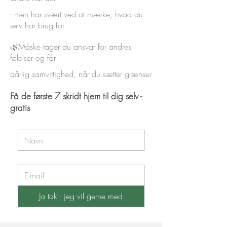
- men har svært ved at mærke, hvad du
selv har brug for
🌿Måske tager du ansvar for andres
følelser og får
dårlig samvittighed, når du sætter grænser
Få de første 7 skridt hjem til dig selv -
gratis
Ja tak - jeg vil gerne med