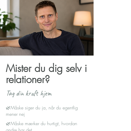
Mister du dig selv i
relationer?
Tag din kraft hjem
🌿Måske siger du ja, når du egentlig
mener nej
🌿Måske mærker du hurtigt, hvordan
andre har det