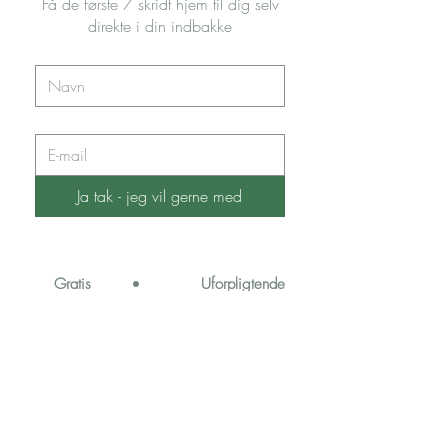
Få de første 7 skridt hjem til dig selv
direkte i din indbakke
Ja tak - jeg vil gerne med
•
Gratis
Uforpligtende