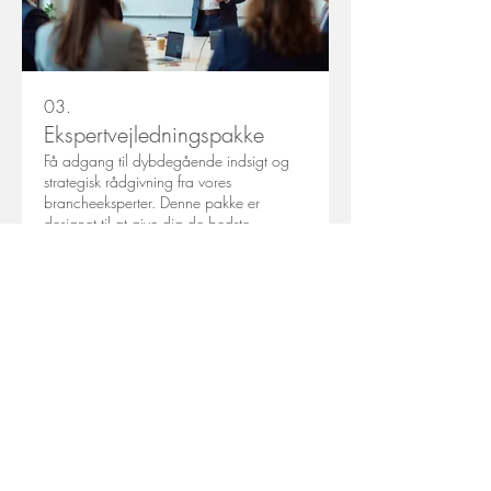
03.
Ekspertvejledningspakke
Få adgang til dybdegående indsigt og
strategisk rådgivning fra vores
brancheeksperter. Denne pakke er
designet til at give dig de bedste
forudsætninger for succes med din næste
store idé.
Vis mere
LÆS MERE
BLOG
MEDITATIONER
VIDEOER
PRISER, KONTAKT OG BOOKING